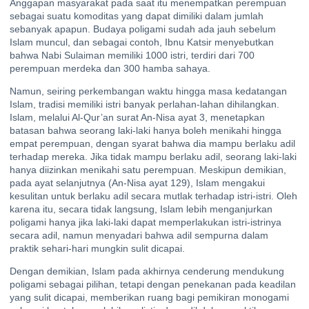
Anggapan masyarakat pada saat itu menempatkan perempuan
sebagai suatu komoditas yang dapat dimiliki dalam jumlah
sebanyak apapun. Budaya poligami sudah ada jauh sebelum
Islam muncul, dan sebagai contoh, Ibnu Katsir menyebutkan
bahwa Nabi Sulaiman memiliki 1000 istri, terdiri dari 700
perempuan merdeka dan 300 hamba sahaya.
Namun, seiring perkembangan waktu hingga masa kedatangan
Islam, tradisi memiliki istri banyak perlahan-lahan dihilangkan.
Islam, melalui Al-Qur’an surat An-Nisa ayat 3, menetapkan
batasan bahwa seorang laki-laki hanya boleh menikahi hingga
empat perempuan, dengan syarat bahwa dia mampu berlaku adil
terhadap mereka. Jika tidak mampu berlaku adil, seorang laki-laki
hanya diizinkan menikahi satu perempuan. Meskipun demikian,
pada ayat selanjutnya (An-Nisa ayat 129), Islam mengakui
kesulitan untuk berlaku adil secara mutlak terhadap istri-istri. Oleh
karena itu, secara tidak langsung, Islam lebih menganjurkan
poligami hanya jika laki-laki dapat memperlakukan istri-istrinya
secara adil, namun menyadari bahwa adil sempurna dalam
praktik sehari-hari mungkin sulit dicapai.
Dengan demikian, Islam pada akhirnya cenderung mendukung
poligami sebagai pilihan, tetapi dengan penekanan pada keadilan
yang sulit dicapai, memberikan ruang bagi pemikiran monogami