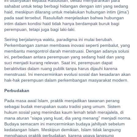
ini ditanyakan kepada Rasulullah, beliau menyarankan para
sahabat untuk tetap berbagi hidangan dengan istri yang sedang
haid, meskipun dilarang untuk melakukan hubungan intim (jima’)
pada saat tersebut. Rasulullah menjelaskan bahwa hubungan
intim dalam kondisi haid tidak hanya berdampak buruk bagi
perempuan, tetapi juga bagi laki-laki.
Seiring berjalannya waktu, paradigma ini mulai berubah.
Perkembangan zaman membawa inovasi seperti pembalut, yang
membantu mengontrol darah menstruasi. Dengan adanya solusi
ini, perbedaan antara perempuan yang sedang haid dan yang
suci menjadi kurang relevan. Saat ini, perempuan dapat
beraktivitas dalam ruang publik tanpa harus dijauhi karena
menstruasi. Ini mencerminkan evolusi sosial dan kesadaran akan
hak-hak perempuan dalam perkembangan masyarakat modern.
Perbudakan
Pada masa awal Islam, praktik menjadikan tawanan perang
sebagai budak merupakan suatu tradisi yang umum. Sistem
hukum sosial yang menindas kaum lemah telah merajalela, di
mana aturan “siapa yang kuat, dia yang menang” menjadi norma.
Budaya semacam ini mencerminkan budaya jahiliyah sebelum
kedatangan Islam. Meskipun demikian, Islam tidak langsung
menghapus praktik perbudakan, karena upaya langsung