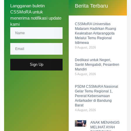
Berita Terbaru
Langganan buletin
CSSMoRA untuk
menerima notifikasi update
kami​
CSSMoRA Universitas
Mataram Hadirkan Ruang
Keakraban Antaranggota
Melalui Temu Regional
Istimewa
9 August, 2026
Dedikasi untuk Negeri,
Sign Up
Santri Mengabdi, Pesantren
Mandiri
5 August, 2026
PSDM CSSMoRA Nasional
Gelar Temu Regional 1,
Pererat Kebersamaan
Antarkader di Bandung
Barat
4 August, 2026
ANAK MENANGIS
MELIHAT AYAH