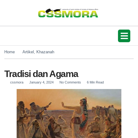
Mars CSSMo
Home
Artikel
,
Khazanah
Tradisi dan Agama
cssmora
January 4, 2024
No Comments
6 Min Read