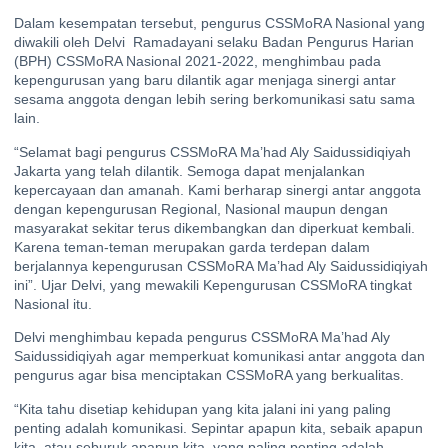
Dalam kesempatan tersebut, pengurus CSSMoRA Nasional yang
diwakili oleh Delvi Ramadayani selaku Badan Pengurus Harian
(BPH) CSSMoRA Nasional 2021-2022, menghimbau pada
kepengurusan yang baru dilantik agar menjaga sinergi antar
sesama anggota dengan lebih sering berkomunikasi satu sama
lain.
“Selamat bagi pengurus CSSMoRA Ma’had Aly Saidussidiqiyah
Jakarta yang telah dilantik. Semoga dapat menjalankan
kepercayaan dan amanah. Kami berharap sinergi antar anggota
dengan kepengurusan Regional, Nasional maupun dengan
masyarakat sekitar terus dikembangkan dan diperkuat kembali.
Karena teman-teman merupakan garda terdepan dalam
berjalannya kepengurusan CSSMoRA Ma’had Aly Saidussidiqiyah
ini”. Ujar Delvi, yang mewakili Kepengurusan CSSMoRA tingkat
Nasional itu.
Delvi menghimbau kepada pengurus CSSMoRA Ma’had Aly
Saidussidiqiyah agar memperkuat komunikasi antar anggota dan
pengurus agar bisa menciptakan CSSMoRA yang berkualitas.
“Kita tahu disetiap kehidupan yang kita jalani ini yang paling
penting adalah komunikasi. Sepintar apapun kita, sebaik apapun
kita, atau seburuk apapun kita, yang paling penting adalah