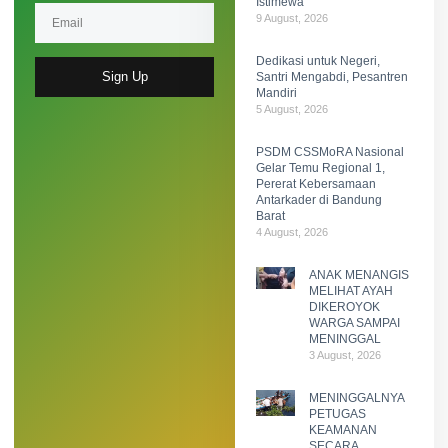
Istimewa
9 August, 2026
Dedikasi untuk Negeri,
Sign Up
Santri Mengabdi, Pesantren
Mandiri
5 August, 2026
PSDM CSSMoRA Nasional
Gelar Temu Regional 1,
Pererat Kebersamaan
Antarkader di Bandung
Barat
4 August, 2026
ANAK MENANGIS
MELIHAT AYAH
DIKEROYOK
WARGA SAMPAI
MENINGGAL
3 August, 2026
MENINGGALNYA
PETUGAS
KEAMANAN
SECARA